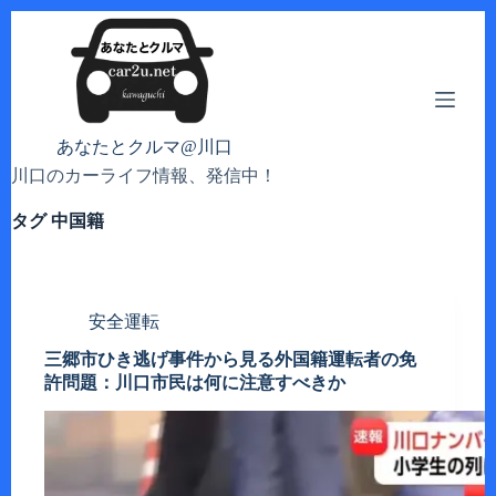
コ
ン
テ
ン
ツ
へ
あなたとクルマ@川口
ス
川口のカーライフ情報、発信中！
キ
ッ
タグ
中国籍
プ
安全運転
三郷市ひき逃げ事件から見る外国籍運転者の免
許問題：川口市民は何に注意すべきか