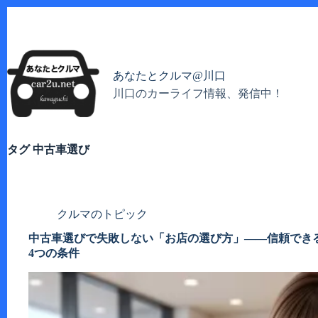
コ
ン
テ
ン
ツ
あなたとクルマ@川口
へ
川口のカーライフ情報、発信中！
ス
キ
ッ
プ
タグ
中古車選び
クルマのトピック
中古車選びで失敗しない「お店の選び方」——信頼でき
4つの条件