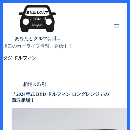
コ
ン
テ
ン
ツ
へ
あなたとクルマ@川口
ス
川口のカーライフ情報、発信中！
キ
ッ
タグ
ドルフィン
プ
相場＆取引
「2024年式 BYD ドルフィン ロングレンジ」の
買取相場！