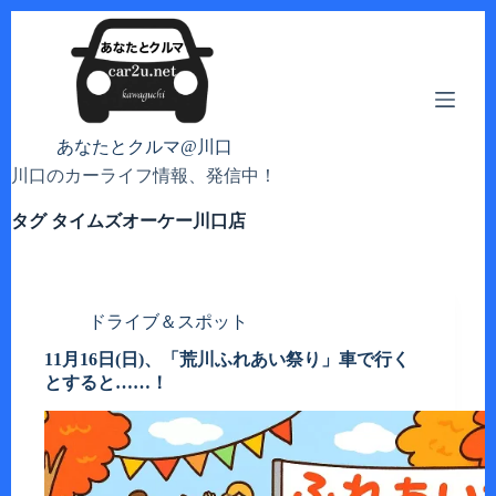
コ
ン
テ
ン
ツ
へ
あなたとクルマ@川口
ス
川口のカーライフ情報、発信中！
キ
ッ
タグ
タイムズオーケー川口店
プ
ドライブ＆スポット
11月16日(日)、「荒川ふれあい祭り」車で行く
とすると……！