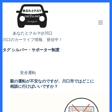
コ
ン
テ
ン
ツ
へ
あなたとクルマ@川口
ス
川口のカーライフ情報、発信中！
キ
ッ
タグ
シルバー・サポーター制度
プ
安全運転
親の運転が不安なのですが、川口市ではどこに
相談に行けばいいですか？