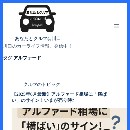
コ
ン
テ
ン
ツ
へ
あなたとクルマ@川口
ス
川口のカーライフ情報、発信中！
キ
ッ
タグ
アルファード
プ
クルマのトピック
【2025年6月最新】アルファード相場に「横ば
い」のサイン！いまが売り時?