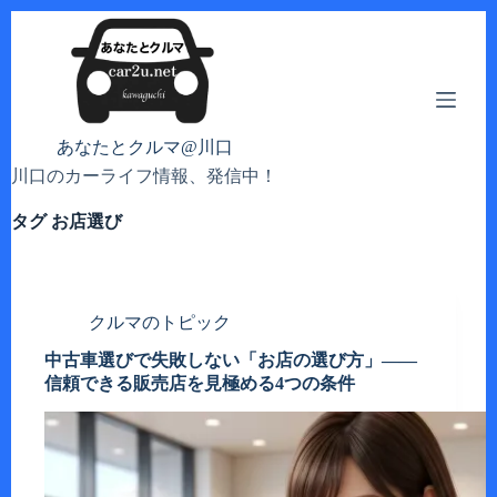
コ
ン
テ
ン
ツ
へ
あなたとクルマ@川口
ス
川口のカーライフ情報、発信中！
キ
ッ
タグ
お店選び
プ
クルマのトピック
中古車選びで失敗しない「お店の選び方」——
信頼できる販売店を見極める4つの条件